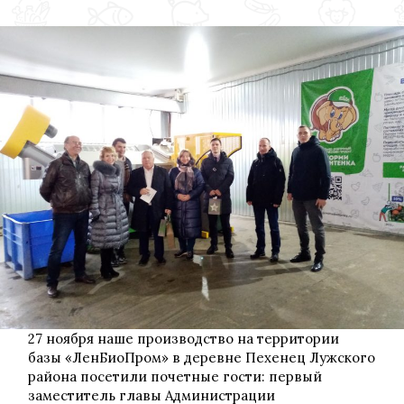
проекта
«Накорми
мамонтенка»
встретились
с
Администрац
Санкт-
Петербурга
27 ноября наше производство на территории
базы «ЛенБиоПром» в деревне Пехенец Лужского
района посетили почетные гости: первый
заместитель главы Администрации