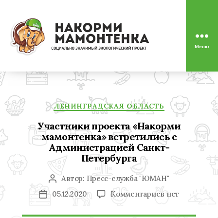
Меню
Социально
значимый
экологический
проект
"Накорми
Рубрики
Мамонтенка"
ЛЕНИНГРАДСКАЯ ОБЛАСТЬ
Участники проекта «Накорми
мамонтенка» встретились с
Администрацией Санкт-
Петербурга
Автор:
Пресс-служба "ЮМАН"
Автор
записи
к
05.12.2020
Комментариев
нет
Дата
записи
записи
Участники