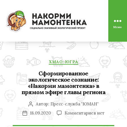
Меню
Социально
значимый
экологический
проект
"Накорми
Рубрики
Мамонтенка"
ХМАО-ЮГРА
Сформированное
экологическое сознание:
«Накорми мамонтенка» в
прямом эфире главы региона
Автор:
Пресс-служба "ЮМАН"
Автор
записи
к
18.09.2020
Комментариев
нет
Дата
записи
записи
Сформирован