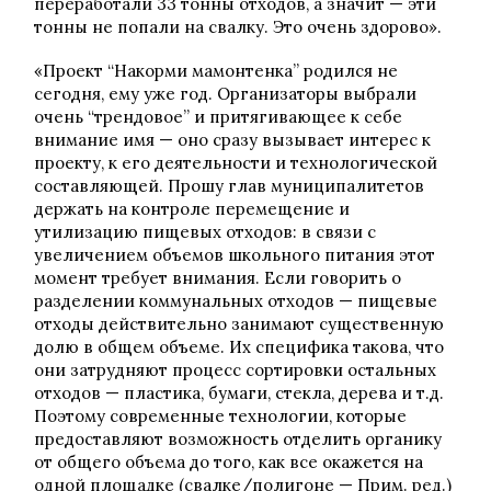
переработали 33 тонны отходов, а значит — эти
тонны не попали на свалку. Это очень здорово».
«Проект “Накорми мамонтенка” родился не
сегодня, ему уже год. Организаторы выбрали
очень “трендовое” и притягивающее к себе
внимание имя — оно сразу вызывает интерес к
проекту, к его деятельности и технологической
составляющей. Прошу глав муниципалитетов
держать на контроле перемещение и
утилизацию пищевых отходов: в связи с
увеличением объемов школьного питания этот
момент требует внимания. Если говорить о
разделении коммунальных отходов — пищевые
отходы действительно занимают существенную
долю в общем объеме. Их специфика такова, что
они затрудняют процесс сортировки остальных
отходов — пластика, бумаги, стекла, дерева и т.д.
Поэтому современные технологии, которые
предоставляют возможность отделить органику
от общего объема до того, как все окажется на
одной площадке (свалке/полигоне — Прим. ред.)