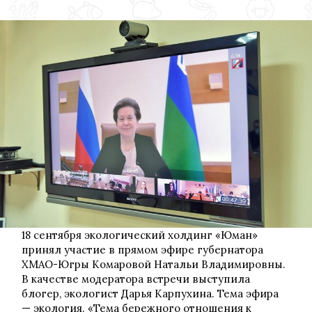
экологическо
сознание:
«Накорми
мамонтенка»
в
прямом
эфире
главы
региона
18 сентября экологический холдинг «Юман»
принял участие в прямом эфире губернатора
ХМАО-Югры Комаровой Натальи Владимировны.
В качестве модератора встречи выступила
блогер, экологист Дарья Карпухина. Тема эфира
— экология. «Тема бережного отношения к