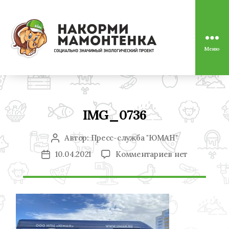
Меню
Социально
значимый
экологический
проект
"Накорми
Мамонтенка"
IMG_0736
Автор:
Пресс-служба "ЮМАН"
Автор
записи
к
10.04.2021
Комментариев
нет
Дата
записи
записи
IMG_0736