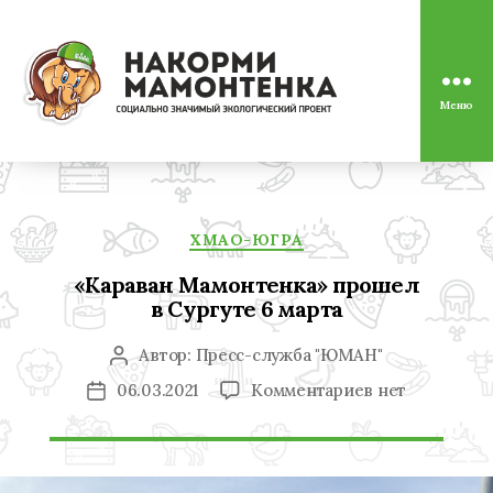
Меню
Социально
значимый
экологический
проект
"Накорми
Рубрики
Мамонтенка"
ХМАО-ЮГРА
«Караван Мамонтенка» прошел
в Сургуте 6 марта
Автор:
Пресс-служба "ЮМАН"
Автор
записи
к
06.03.2021
Комментариев
нет
Дата
записи
записи
«Караван
Мамонтенка»
прошел