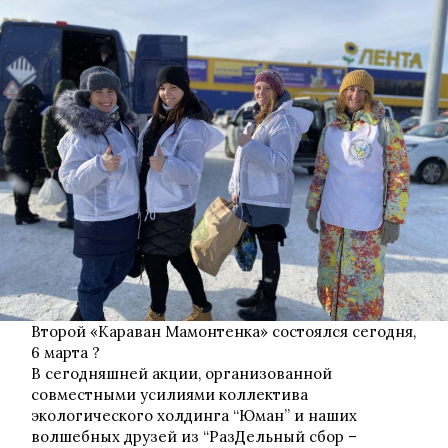
в
Сургуте
6
марта
Второй «Караван Мамонтенка» состоялся сегодня,
6 марта ?
В сегодняшней акции, организованной
совместными усилиями коллектива
экологического холдинга “Юман” и наших
волшебных друзей из “РазДельный сбор –