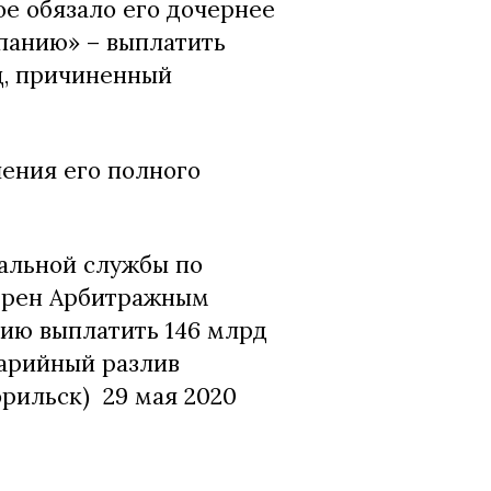
е обязало его дочернее
панию» – выплатить
д, причиненный
ения его полного
альной службы по
отрен Арбитражным
нию выплатить 146 млрд
варийный разлив
рильск) 29 мая 2020