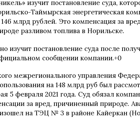
кель» изучит постановление суда, которо
суда
рильско-Таймырская энергетическая ком
о
146 млрд рублей. Это компенсация за вре
штрафе
в
ироде разливом топлива в Норильске.
146
млрд
о изучит постановление суда после получ
рублей
 официальном сообщении компании.+0
кого межрегионального управления Федер
допользования на 148 млрд руб был рассм
ая 5 февраля 2021 года. Суд обязал компа
енсации за вред, причиненный природе. А
изошел на ТЭЦ № 3 в районе Кайеркан (Но