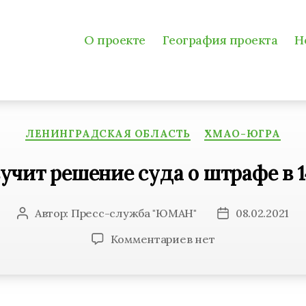
О проекте
География проекта
Н
Рубрики
ЛЕНИНГРАДСКАЯ ОБЛАСТЬ
ХМАО-ЮГРА
учит решение суда о штрафе в 
Автор:
Пресс-служба "ЮМАН"
08.02.2021
Автор
Дата
записи
записи
к
Комментариев
нет
записи
«Норникель»
изучит
решение