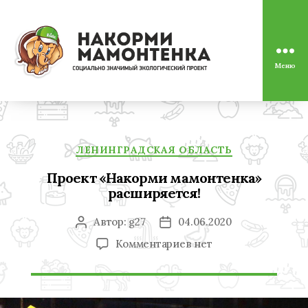
Меню
Социально
значимый
экологический
проект
"Накорми
Рубрики
Мамонтенка"
ЛЕНИНГРАДСКАЯ ОБЛАСТЬ
Проект «Накорми мамонтенка»
расширяется!
Автор:
g27
04.06.2020
Автор
Дата
записи
записи
к
Комментариев
нет
записи
Проект
«Накорми
мамонтенка»